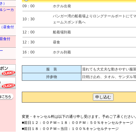
き）
09：00
ホテル出発
＆シーカ
パンガー湾の船着場よりロングテールボートにて
10：30
ェームスボンド島へ
（昼食付
12：00
船着場到着
昼食付
12：30
昼食
ー
16：00
ホテル到着
服 装
濡れても大丈夫な動きやすい服
持参物
日焼け止め、タオル、サンダル
変更・キャンセル料は以下の通り申し受けます。予めご了承ください
■前日１２：００ＰＭ～１８：００ＰＭ：５０％キャンセルチャージ
■前日１８：００ＰＭ～当日：１００％キャンセルチャージ