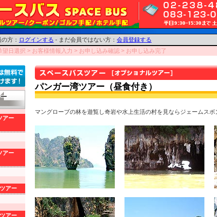
員の方：
ログインする
- まだ会員ではない方：
会員登録する
希望日選択
> お客様情報入力
> お申し込み確認
> お申し込み完了
パンガー湾ツアー（昼食付き）
マングローブの林を遊覧し奇岩や水上生活の村を見ならジェームスボ
ツアー
ツアー
ツアー
ツアー