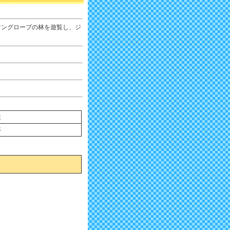
マングローブの林を遊覧し、ジ
装
等
。