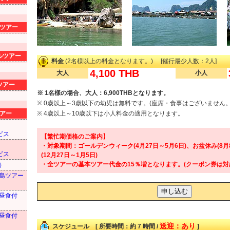
ツアー
ルツアー
料金
(2名様以上の料金となります。) [催行最少人数：2人]
4,100 THB
大人
小人
ツアー
※ 1名様の場合、大人：6,900THBとなります。
※ 0歳以上～3歳以下の幼児は無料です。(座席・食事はございません。
アー
※ 4歳以上～10歳以下は小人料金の適用となります。
ビス
【繁忙期価格のご案内】
・対象期間：ゴールデンウィーク(4月27日～5月6日)、お盆休み(8月
ビス
(12月27日～1月5日)
・全ツアーの基本ツアー代金の15％増となります。(クーポン券は対
）
島ツアー
昼食付
昼食付
送迎：あり
スケジュール [ 所要時間：約 7 時間 /
]