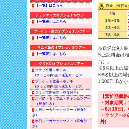
【一覧】はこちら
料金
[催行最少
1名
チェンマイのオプショナルツアー
2名～3名
【一覧表】はこちら
4名～6名
プーケット島のオプショナルツアー
7名～9名
【一覧表】はこちら
サムイ島のオプショナルツアー
※送迎は9人
【一覧表】はこちら
※上記料金は相
台）。
クラビのオプショナルツアー
※5名以上の
クラビ空港～ホテル
※8名以上の
(クラビ市内)楽々送迎サービス
1,000THB
プーケット空港～ホテル
(クラビ市内)楽々送迎サービス
クラビ市内観光（昼食付き）
【繁忙期価格
ポダ島・タップ島・チキン島ツアー
・対象期間：ゴ
（昼食付き）
～8月18日)、
１日シーカヤックツアー（昼食付
き）
・全ツアーの
半日シーカヤックツアー（昼食付
外)
き）