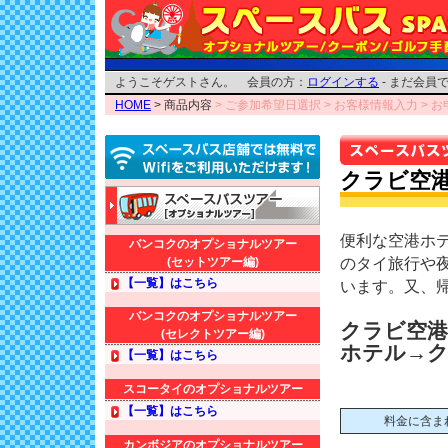
ようこそゲストさん。 会員の方：
ログインする
- まだ会員
HOME
> 商品内容
> ご参加希望日選択
> お客様情報入力
> 
クラビ空港
便利な空港ホ
バンコクのオプショナルツアー
(セットツアー編)
のタイ旅行や
【一覧】はこちら
います。又、
バンコクのオプショナルツアー
クラビ空港
(セレクトツアー編)
ホテル→ク
【一覧】はこちら
スコータイのオプショナルツアー
【一覧】はこちら
料金に含ま
カンボジアのオプショナルツアー